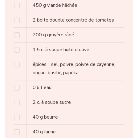
450
g
viande hâchée
2
boite
double concentré de tomates
200
g
gruyère râpé
1,5
c. à soupe
huile d'olive
épices :
sel, poivre, poivre de cayenne,
origan, basilic, paprika...
0,6
l
eau
2
c. à soupe
sucre
40
g
beurre
40
g
farine