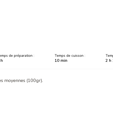
emps de préparation :
Temps de cuisson :
Temp
 h
10 min
2 h
es moyennes (100gr).