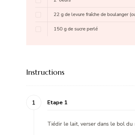
2
oeufs
22
g
de levure fraîche de boulanger
(o
150
g
de sucre perlé
Instructions
Etape 1
Tiédir le lait, verser dans le bol du