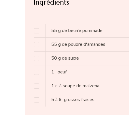
Ingrédients
55
g
de beurre pommade
55
g
de poudre d'amandes
50
g
de sucre
1
oeuf
1
c. à soupe
de maïzena
5 à 6
grosses fraises